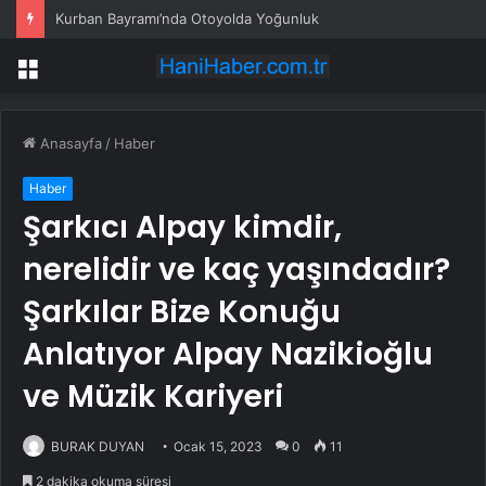
Kurban Bayramı’nda Otoyolda Yoğunluk
Menü
Anasayfa
/
Haber
Haber
Şarkıcı Alpay kimdir,
nerelidir ve kaç yaşındadır?
Şarkılar Bize Konuğu
Anlatıyor Alpay Nazikioğlu
ve Müzik Kariyeri
BURAK DUYAN
Ocak 15, 2023
0
11
2 dakika okuma süresi