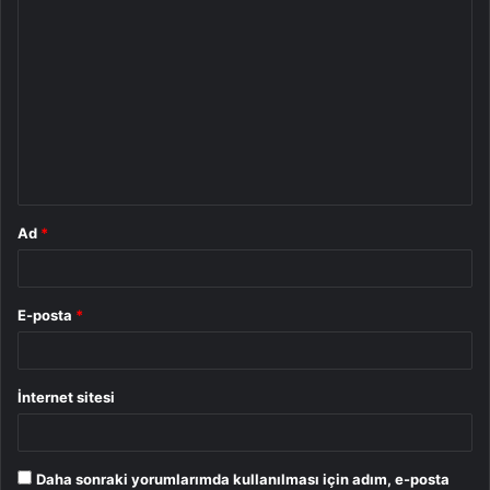
Y
o
r
u
m
*
Ad
*
E-posta
*
İnternet sitesi
Daha sonraki yorumlarımda kullanılması için adım, e-posta