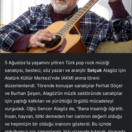
5 Ağustos’ta yaşamını yitiren Türk pop rock müziği
sanatçısı, besteci, söz yazarı ve aranjör
Selçuk
Alagöz için
Atatürk Kültür Merkezi’nde (AKM) anma töreni
düzenlenlendi. Törende konuşan sanatçılar Ferhat Göçer
ve Burhan Şeşen, Alagöz’ün müzik sektöründe sanatçılar
için yaptığı katkıları ve yürüttüğü örgütlü mücadeleyi
vurguladı. Oğlu Sencer Alagöz de, “Bana insanlığı öğretti.
İnsan, hayvan, bitki demeden her canlının değerli olduğu
ve hepimizin bir olduğu inancını gösterdi. Bu içinde
olduğumuz zor zamanlarda, bizi yüzeyde tutacak, birarada