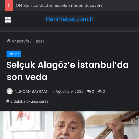
ON Semiconductor hisseleri neden düşüyor?
Menü
Anasayfa
/
Haber
Haber
Selçuk Alagöz’e İstanbul’da
son veda
NURCAN BAYRAM
Ağustos 9, 2025
0
0
3 dakika okuma süresi