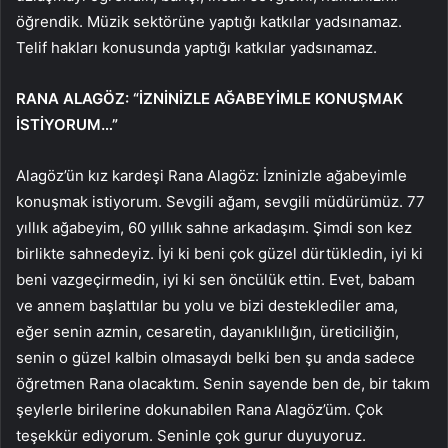
öğrendik. Müzik sektörüne yaptığı katkılar yadsınamaz.
Telif hakları konusunda yaptığı katkılar yadsınamaz.
RANA ALAGÖZ: “İZNİNİZLE AĞABEYİMLE KONUŞMAK
İSTİYORUM…”
Alagöz’ün kız kardeşi Rana Alagöz: İzninizle ağabeyimle
konuşmak istiyorum. Sevgili ağam, sevgili müdürümüz. 77
yıllık ağabeyim, 60 yıllık sahne arkadaşım. Şimdi son kez
birlikte sahnedeyiz. İyi ki beni çok güzel dürtükledin, iyi ki
beni vazgeçirmedin, iyi ki sen öncülük ettin. Evet, babam
ve annem başlattılar bu yolu ve bizi desteklediler ama,
eğer senin azmin, cesaretin, dayanıklılığın, üreticiliğin,
senin o güzel kalbin olmasaydı belki ben şu anda sadece
öğretmen Rana olacaktım. Senin sayende ben de, bir takım
şeylerle birilerine dokunabilen Rana Alagöz’üm. Çok
teşekkür ediyorum. Seninle çok gurur duyuyoruz.