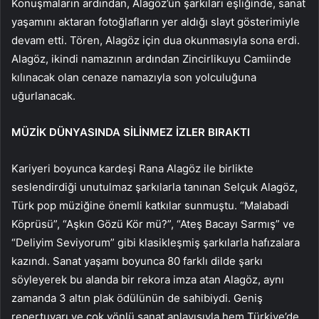
Konuşmaların ardından, Alagöz’ün şarkıları eşliğinde, sanat
yaşamını aktaran fotoğlafların yer aldığı slayt gösterimiyle
devam etti. Tören, Alagöz için dua okunmasıyla sona erdi.
Alagöz, ikindi namazının ardından Zincirlikuyu Camiinde
kılınacak olan cenaze namazıyla son yolculuğuna
uğurlanacak.
MÜZİK DÜNYASINDA SİLİNMEZ İZLER BIRAKTI
Kariyeri boyunca kardeşi Rana Alagöz ile birlikte
seslendirdiği unutulmaz şarkılarla tanınan Selçuk Alagöz,
Türk pop müziğine önemli katkılar sunmuştu. “Malabadi
Köprüsü”, “Aşkın Gözü Kör mü?”, “Ateş Bacayı Sarmış” ve
“Deliyim Seviyorum” gibi klasikleşmiş şarkılarla hafızalara
kazındı. Sanat yaşamı boyunca 80 farklı dilde şarkı
söyleyerek bu alanda bir rekora imza atan Alagöz, aynı
zamanda 3 altın plak ödülünün de sahibiydi. Geniş
repertuvarı ve çok yönlü sanat anlayışıyla hem Türkiye’de