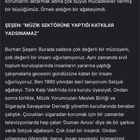
sorunlarını aktarmak adına çok büyük mücadeleler vermiş
bir büyüğümüz. Örnek aldığım bir ağabeyimdi.
ŞEŞEN: “MÜZİK SEKTÖRÜNE YAPTIĞI KATKILAR
YADSINAMAZ”
Burhan Şeşen: Burada sadece çok değerli bir müzisyeni,
çok değerli bir insanı uğurlamıyoruz. Aynı zamanda sivil
toplum kuruluşlarında insanların yararına yaptığı
çalışmalarla gecesini gündüzüne katan bir insanı
uğurluyoruz. Ben 1990 yılından beri tanıyorum Selçuk
ağabeyi. Türk Kalp Vakfı’nda icra kurulu üyesiydi. Ondan
sonra birlikte, Müzik Yorumcuları Meslek Birliği ve
Sigarayla Savaşanlar Derneği yönetim kurullarında beraber
çalıştık. Çocukları sigaradan korumak için bir zamanlar
televizyonlarda hep çalan ‘Duman Avcısı’ diye de bir şarkısı
vardı Selçuk ağabeyin. Çok özel bir insandı. Ondan
uzlaşmayı öğrendik; barışı, insan sevgisini, hümanizmi