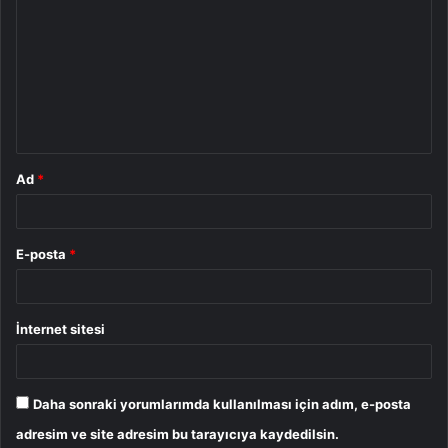
o
r
u
m
*
Ad
*
E-posta
*
İnternet sitesi
Daha sonraki yorumlarımda kullanılması için adım, e-posta
adresim ve site adresim bu tarayıcıya kaydedilsin.