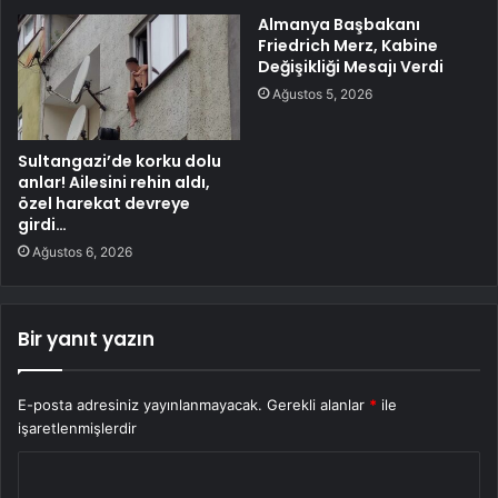
Almanya Başbakanı
Friedrich Merz, Kabine
Değişikliği Mesajı Verdi
Ağustos 5, 2026
Sultangazi’de korku dolu
anlar! Ailesini rehin aldı,
özel harekat devreye
girdi…
Ağustos 6, 2026
Bir yanıt yazın
E-posta adresiniz yayınlanmayacak.
Gerekli alanlar
*
ile
işaretlenmişlerdir
Y