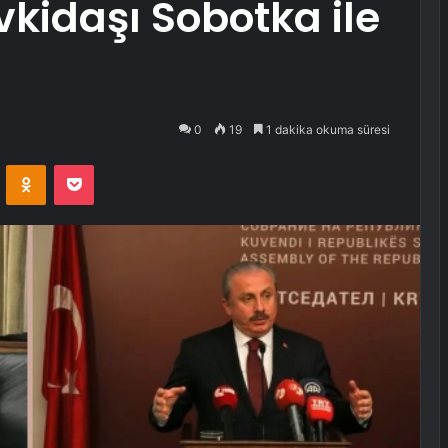
kidaşı Sobotka ile
0
19
1 dakika okuma süresi
VKontakte
Odnoklassniki
Pocket