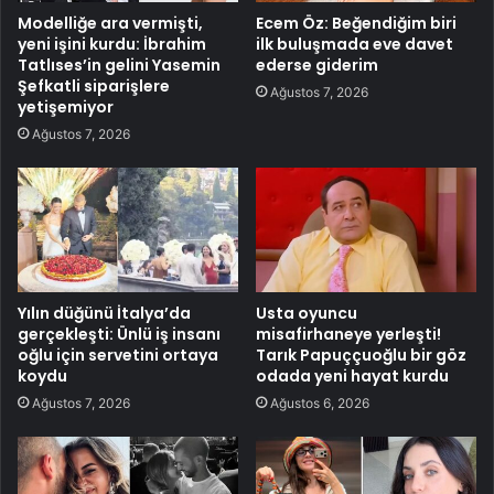
Modelliğe ara vermişti,
Ecem Öz: Beğendiğim biri
yeni işini kurdu: İbrahim
ilk buluşmada eve davet
Tatlıses’in gelini Yasemin
ederse giderim
Şefkatli siparişlere
Ağustos 7, 2026
yetişemiyor
Ağustos 7, 2026
Yılın düğünü İtalya’da
Usta oyuncu
gerçekleşti: Ünlü iş insanı
misafirhaneye yerleşti!
oğlu için servetini ortaya
Tarık Papuççuoğlu bir göz
koydu
odada yeni hayat kurdu
Ağustos 7, 2026
Ağustos 6, 2026