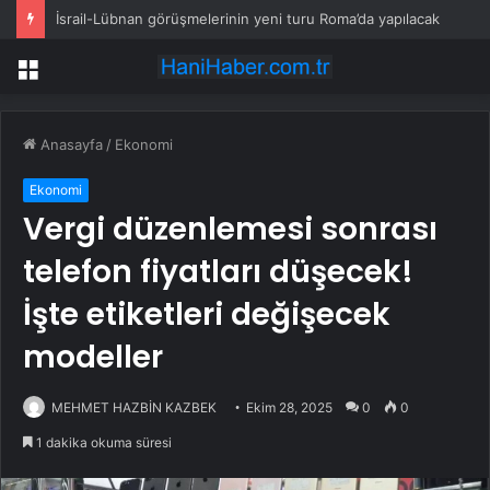
İsrail-Lübnan görüşmelerinin yeni turu Roma’da yapılacak
Menü
Anasayfa
/
Ekonomi
Ekonomi
Vergi düzenlemesi sonrası
telefon fiyatları düşecek!
İşte etiketleri değişecek
modeller
MEHMET HAZBİN KAZBEK
Ekim 28, 2025
0
0
1 dakika okuma süresi