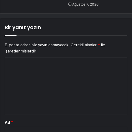
Ağustos 7, 2026
Bir yanıt yazın
E-posta adresiniz yayınlanmayacak.
Gerekli alanlar
*
ile
işaretlenmişlerdir
Y
o
r
u
m
*
Ad
*