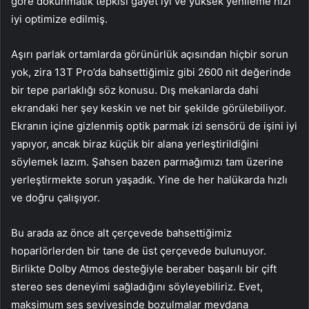
göre dokunmatik tepkisi gayet iyi ve yüksek yenileme hızı
iyi optimize edilmiş.
Aşırı parlak ortamlarda görünürlük açısından hiçbir sorun
yok, zira 13T Pro’da bahsettiğimiz gibi 2600 nit değerinde
bir tepe parlaklığı söz konusu. Dış mekanlarda dahi
ekrandaki her şey keskin ve net bir şekilde görülebiliyor.
Ekranın içine gizlenmiş optik parmak izi sensörü de işini iyi
yapıyor, ancak biraz küçük bir alana yerleştirildiğini
söylemek lazım. Şahsen bazen parmağımızı tam üzerine
yerleştirmekte sorun yaşadık. Yine de her halükarda hızlı
ve doğru çalışıyor.
Bu arada az önce alt çerçevede bahsettiğimiz
hoparlörlerden bir tane de üst çerçevede bulunuyor.
Birlikte Dolby Atmos desteğiyle beraber başarılı bir çift
stereo ses deneyimi sağladığını söyleyebiliriz. Evet,
maksimum ses seviyesinde bozulmalar meydana