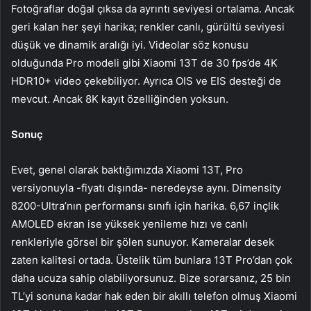
Fotoğraflar doğal çıksa da ayrıntı seviyesi ortalama. Ancak
geri kalan her şeyi harika; renkler canlı, gürültü seviyesi
düşük ve dinamik aralığı iyi. Videolar söz konusu
olduğunda Pro modeli gibi Xiaomi 13T de 30 fps’de 4K
HDR10+ video çekebiliyor. Ayrıca OIS ve EIS desteği de
mevcut. Ancak 8K kayıt özelliğinden yoksun.
Sonuç
Evet, genel olarak baktığımızda Xiaomi 13T, Pro
versiyonuyla -fiyatı dışında- neredeyse aynı. Dimensity
8200-Ultra’nın performansı sınıfı için harika. 6,67 inçlik
AMOLED ekran ise yüksek yenileme hızı ve canlı
renkleriyle görsel bir şölen sunuyor. Kameralar desek
zaten kalitesi ortada. Üstelik tüm bunlara 13T Pro’dan çok
daha ucuza sahip olabiliyorsunuz. Bize sorarsanız, 25 bin
TL’yi sonuna kadar hak eden bir akıllı telefon olmuş Xiaomi