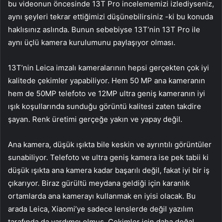
bu videonun öncesinde 13T Pro incelememizi izlediyseniz,
aynı şeyleri tekrar ettiğimizi düşünebilirsiniz -ki bu konuda
haklısınız aslında. Bunun sebebiyse 13T’nin 13T Pro ile
aynı üçlü kamera kurulumunu paylaşıyor olması.
13T’nin Leica imzalı kameralarının hepsi gerçekten çok iyi
kalitede çekimler yapabiliyor. Hem 50 MP ana kameranın
hem de 50MP telefoto ve 12MP ultra geniş kameranın iyi
ışık koşullarında sunduğu görüntü kalitesi zaten takdire
şayan. Renk üretimi gerçeğe yakın ve yapay değil.
Ana kamera, düşük ışıkta bile keskin ve ayrıntılı görüntüler
sunabiliyor. Telefoto ve ultra geniş kamera ise pek tabii ki
düşük ışıkta ana kamera kadar başarılı değil, fakat iyi bir iş
çıkarıyor. Biraz gürültü meydana geldiği için karanlık
ortamlarda ana kamerayı kullanmak en iyisi olacak. Bu
arada Leica, Xiaomi’ye sadece lenslerde değil yazılım
tarafında da yardımcı olmuş. Çekimler için daha doğal