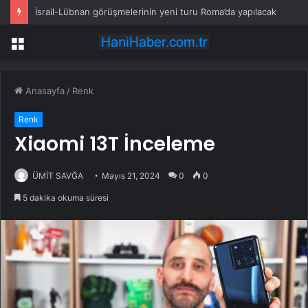
İsrail-Lübnan görüşmelerinin yeni turu Roma’da yapılacak
Menü
Anasayfa
/
Renk
Renk
Xiaomi 13T İnceleme
ÜMİT SAVĞA
Mayıs 21, 2024
0
0
5 dakika okuma süresi