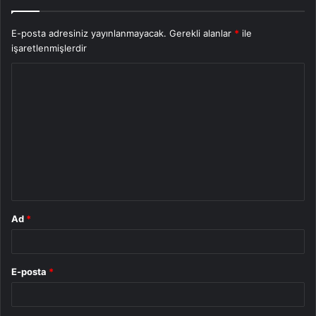
E-posta adresiniz yayınlanmayacak.
Gerekli alanlar
*
ile
işaretlenmişlerdir
Y
o
r
u
m
*
Ad
*
E-posta
*