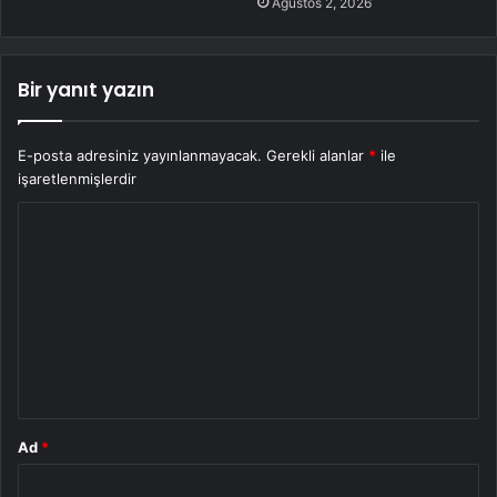
Ağustos 2, 2026
Bir yanıt yazın
E-posta adresiniz yayınlanmayacak.
Gerekli alanlar
*
ile
işaretlenmişlerdir
Y
o
r
u
m
*
Ad
*