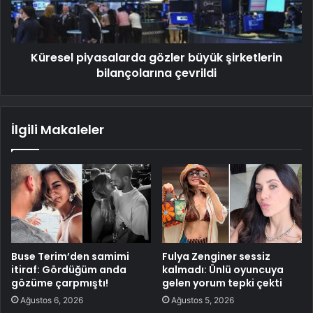
Küresel piyasalarda gözler büyük şirketlerin
bilançolarına çevrildi
İlgili Makaleler
Buse Terim’den samimi
Fulya Zenginer sessiz
itiraf: Gördüğüm anda
kalmadı: Ünlü oyuncuya
gözüme çarpmıştı!
gelen yorum tepki çekti
Ağustos 6, 2026
Ağustos 5, 2026