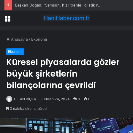
Başkan Doğan: “Samsun, hızlı trenle ‘lojistik merkez’ olacak”
Menü
Anasayfa
/
Ekonomi
Ekonomi
Küresel piyasalarda gözler
büyük şirketlerin
bilançolarına çevrildi
DİLAN BİÇER
Nisan 24, 2024
0
0
3 dakika okuma süresi