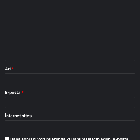
Y
o
r
u
m
*
Ad
*
E-posta
*
İnternet sitesi
Daha sonraki yorumlarımda kullanılması için adım, e-posta