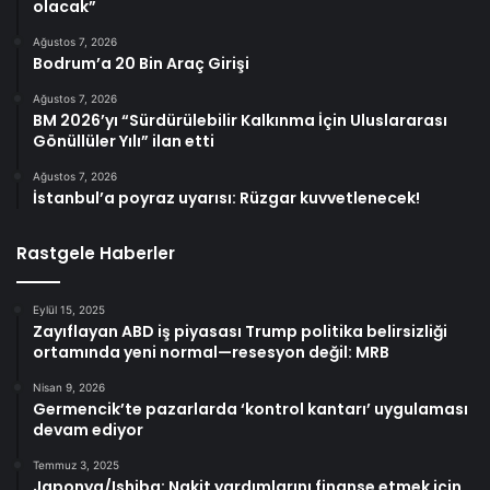
olacak”
Ağustos 7, 2026
Bodrum’a 20 Bin Araç Girişi
Ağustos 7, 2026
BM 2026’yı “Sürdürülebilir Kalkınma İçin Uluslararası
Gönüllüler Yılı” ilan etti
Ağustos 7, 2026
İstanbul’a poyraz uyarısı: Rüzgar kuvvetlenecek!
Rastgele Haberler
Eylül 15, 2025
Zayıflayan ABD iş piyasası Trump politika belirsizliği
ortamında yeni normal—resesyon değil: MRB
Nisan 9, 2026
Germencik’te pazarlarda ‘kontrol kantarı’ uygulaması
devam ediyor
Temmuz 3, 2025
Japonya/Ishiba: Nakit yardımlarını finanse etmek için