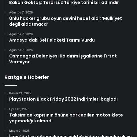
Bakan Göktaş: Terörsüz Türkiye tarihi bir adımdır
Ağustos 7, 2026
Ünlü hacker grubu oyun devini hedef aldı: ‘Mülkiyet
değil aldatmaca’
Ağustos 7, 2026
Amasya’daki Sel Felaketi Tarımı Vurdu
Ağustos 7, 2026
Osmangazi Belediyesi Kaldırım İşgallerine Fırsat
Vermiyor
Rastgele Haberler
Kasım 21, 2022
PlayStation Black Friday 2022 indirimleri başladı
Eylül 16, 2025
Taksim’de kapısının önüne park edilen motosiklete
yapmadığı kalmadı
Mayıs 2, 2025
İzmir’de lise öğrencilerinin çektiği video izleyenleri ikiye