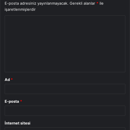
E-posta adresiniz yayınlanmayacak.
Gerekli alanlar
*
ile
işaretlenmişlerdir
Y
o
r
u
m
*
Ad
*
E-posta
*
İnternet sitesi