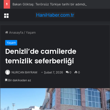
Bakan Göktaş: Terörsüz Türkiye tarihi bir adımdır
Menü
Anasayfa
/
Yaşam
Yaşam
Denizli’de camilerde
temizlik seferberliği
NURCAN BAYRAM
Şubat 7, 2026
0
0
Bir dakikadan az