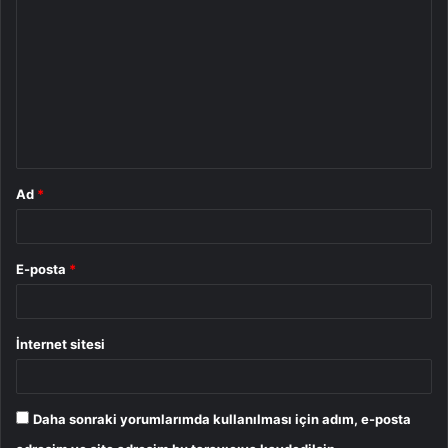
o
r
u
m
*
Ad
*
E-posta
*
İnternet sitesi
Daha sonraki yorumlarımda kullanılması için adım, e-posta