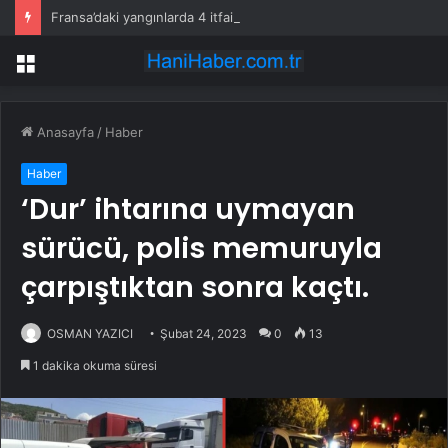
Fransa’daki yangınlarda 4 itfaiye eri hayatını kaybetti
Menü
Anasayfa
/
Haber
Haber
‘Dur’ ihtarına uymayan
sürücü, polis memuruyla
çarpıştıktan sonra kaçtı.
OSMAN YAZICI
Şubat 24, 2023
0
13
1 dakika okuma süresi