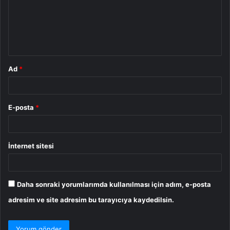
u
m
*
Ad
*
E-posta
*
İnternet sitesi
Daha sonraki yorumlarımda kullanılması için adım, e-posta
adresim ve site adresim bu tarayıcıya kaydedilsin.