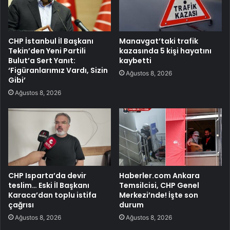
CHP İstanbul İl Başkanı
Manavgat’taki trafik
Tekin’den Yeni Partili
kazasında 5 kişi hayatını
Bulut’a Sert Yanıt:
kaybetti
‘Figüranlarımız Vardı, Sizin
Ağustos 8, 2026
Gibi’
Ağustos 8, 2026
CHP Isparta’da devir
Haberler.com Ankara
teslim… Eski İl Başkanı
Temsilcisi, CHP Genel
Karaca’dan toplu istifa
Merkezi’nde! İşte son
çağrısı
durum
Ağustos 8, 2026
Ağustos 8, 2026