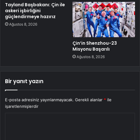
Tayland Başbakanı: Çin ile
askeri işbirliğini
güçlendirmeye hazırız
Ağustos 8, 2026
Çin’in Shenzhou-23
Misyonu Başarılı
Ağustos 8, 2026
Bir yanıt yazın
E-posta adresiniz yayınlanmayacak.
Gerekli alanlar
*
ile
işaretlenmişlerdir
Y
o
r