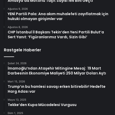
Amasya’da Motorlu Taşıt Sayısı 166 Bini Geçti
Ağustos 9, 2026
YENİ Partili Pala: Ana akım muhalefeti zayıflatmak için
hukuki olmayan girişimler var
Ağustos 8, 2026
CHP İstanbul İl Başkanı Tekin’den Yeni Partili Bulut’a
Sert Yanıt: ‘Figüranlarımız Vardı, Sizin Gibi’
Rastgele Haberler
Şubat 24, 2026
İmamoğlu’ndan Ataşehir Mitingine Mesaj: 19 Mart
Darbesinin Ekonomiye Maliyeti 250 Milyar Doları Aştı
Mart 15, 2026
Trump’ın bu hamlesi savaşı erken bitirebilir! Hedefte
Harg Adası var
Mayıs 13, 2025
Tekke’den Kupa Mücadelesi Vurgusu
Ekim 1, 2025