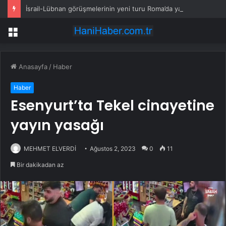
İsrail-Lübnan görüşmelerinin yeni turu Roma’da yapılacak
Menü
Anasayfa
/
Haber
Haber
Esenyurt’ta Tekel cinayetine
yayın yasağı
MEHMET ELVERDİ
Ağustos 2, 2023
0
11
Bir dakikadan az