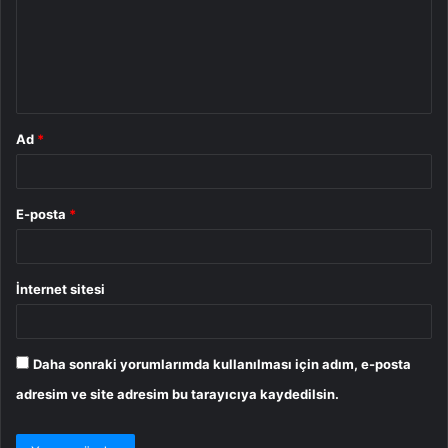
u
m
*
Ad
*
E-posta
*
İnternet sitesi
Daha sonraki yorumlarımda kullanılması için adım, e-posta
adresim ve site adresim bu tarayıcıya kaydedilsin.