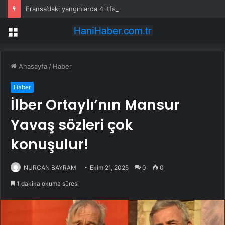
Fransa’daki yangınlarda 4 itfaiye eri hayatını kaybetti
Menü
Anasayfa
/
Haber
Haber
İlber Ortaylı’nın Mansur
Yavaş sözleri çok
konuşulur!
NURCAN BAYRAM
Ekim 21, 2025
0
0
1 dakika okuma süresi