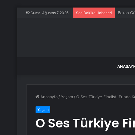
Bakan Gök
Cuma, Ağustos 7 2026
Son Dakika Haberleri
ANASAY
Anasayfa
/
Yaşam
/
O Ses Türkiye Finalisti Funda Ka
Yaşam
O Ses Türkiye Fi