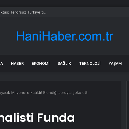
taş: Terörsüz Türkiye tarihi bir adımdır
FA
HABER
EKONOMI
SAĞLIK
TEKNOLOJI
YAŞAM
yacık Milyoner’e katıldı! Elendiği soruyla şoke etti
nalisti Funda