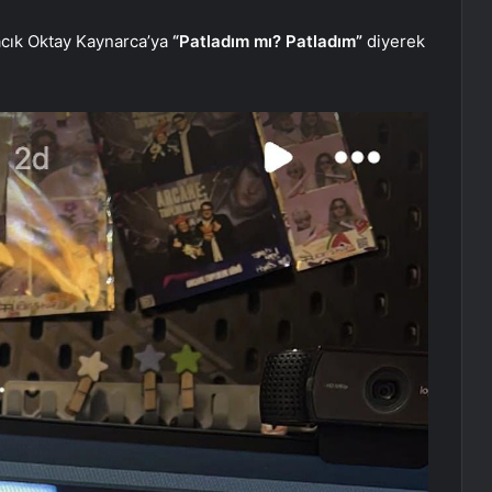
acık Oktay Kaynarca’ya
“Patladım mı? Patladım”
diyerek