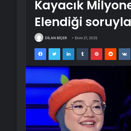
Kayacık Milyoner
Elendiği soruyla
DİLAN BİÇER
Ekim 21, 2025
Facebook
Twitter
LinkedIn
Tumblr
Pinterest
Reddit