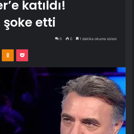
’e katıldı!
 şoke etti
0
0
1 dakika okuma süresi
VKontakte
Odnoklassniki
Pocket