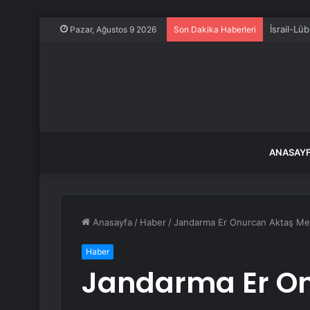
İsrail-Lü
Pazar, Ağustos 9 2026
Son Dakika Haberleri
ANASAY
Anasayfa
/
Haber
/
Jandarma Er Onurcan Aktaş Mem
Haber
Jandarma Er O