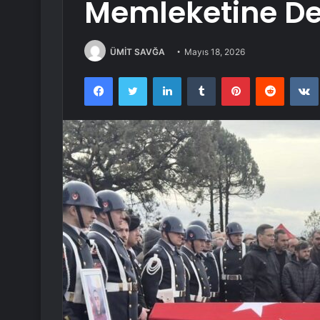
Memleketine De
ÜMİT SAVĞA
Mayıs 18, 2026
Facebook
Twitter
LinkedIn
Tumblr
Pinterest
Reddit