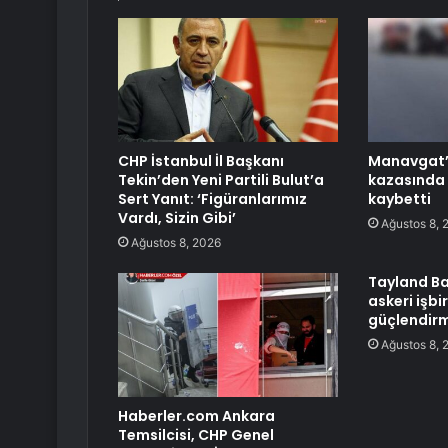
CHP İstanbul İl Başkanı
Manavgat’t
Tekin’den Yeni Partili Bulut’a
kazasında 5
Sert Yanıt: ‘Figüranlarımız
kaybetti
Vardı, Sizin Gibi’
Ağustos 8, 
Ağustos 8, 2026
Tayland Ba
askeri işbir
güçlendirm
Ağustos 8, 
Haberler.com Ankara
Temsilcisi, CHP Genel