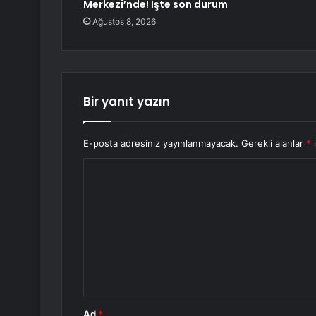
Merkezi’nde! İşte son durum
Ağustos 8, 2026
Bir yanıt yazın
E-posta adresiniz yayınlanmayacak.
Gerekli alanlar
*
i
Y
o
r
u
m
*
Ad
*