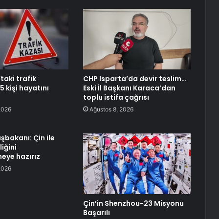
aki trafik
CHP Isparta’da devir teslim…
 kişi hayatını
Eski İl Başkanı Karaca’dan
toplu istifa çağrısı
2026
Ağustos 8, 2026
şbakanı: Çin ile
liğini
eye hazırız
2026
Çin’in Shenzhou-23 Misyonu
Başarılı