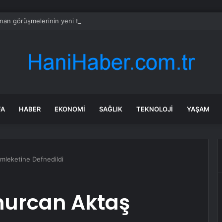
bnan görüşmelerinin yeni turu Roma’da yapılacak
FA
HABER
EKONOMI
SAĞLIK
TEKNOLOJI
YAŞAM
leketine Defnedildi
nurcan Aktaş