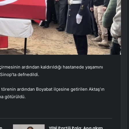
geçirmesinin ardından kaldırıldığı hastanede yaşamını
inop’ta defnedildi.
 törenin ardından Boyabat ilçesine getirilen Aktaş’ın
na götürüldü.
in
YENİ Partili Pala: Ana akım