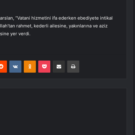
arslan, “Vatani hizmetini ifa ederken ebediyete intikal
h’tan rahmet, kederli ailesine, yakınlarına ve aziz
sine yer verdi.
erest
Reddit
VKontakte
Odnoklassniki
Pocket
E-Posta ile paylaş
Yazdır