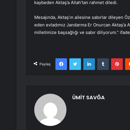
kaybeden Aktaş’a Allah’tan rahmet diledi.
Mesajında, Aktaş’ın ailesine sabırlar dileyen Öz
eden evladımız Jandarma Er Onurcan Aktaş’a Alla
milletimize başsağlığı ve sabır diliyorum.” ifade
Facebook
Twitter
LinkedIn
Tumblr
Pint
Paylaş
ÜMİT SAVĞA