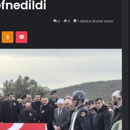
fnedildi
0
0
1 dakika okuma süresi
VKontakte
Odnoklassniki
Pocket