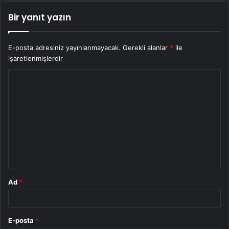
Bir yanıt yazın
E-posta adresiniz yayınlanmayacak.
Gerekli alanlar
*
ile
işaretlenmişlerdir
Y
o
r
u
m
*
Ad
*
E-posta
*