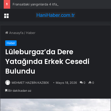
Fransa’daki yangınlarda 4 itfaiye eri hayatını kaybetti
Menü
Anasayfa
/
Haber
Haber
Lüleburgaz’da Dere
Yatağında Erkek Cesedi
Bulundu
MEHMET HAZBİN KAZBEK
Mayıs 18, 2026
0
0
Bir dakikadan az