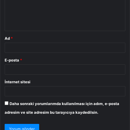
u
m
*
Ad
*
E-posta
*
İnternet sitesi
Daha sonraki yorumlarımda kullanılması için adım, e-posta
adresim ve site adresim bu tarayıcıya kaydedilsin.