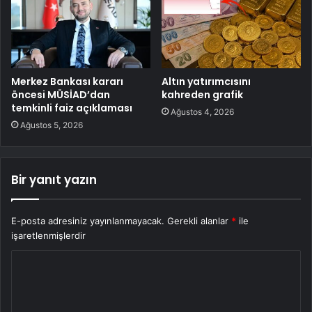
Merkez Bankası kararı
Altın yatırımcısını
öncesi MÜSİAD’dan
kahreden grafik
temkinli faiz açıklaması
Ağustos 4, 2026
Ağustos 5, 2026
Bir yanıt yazın
E-posta adresiniz yayınlanmayacak.
Gerekli alanlar
*
ile
işaretlenmişlerdir
Y
o
r