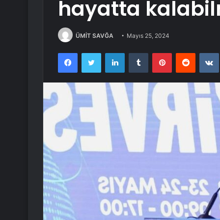
hayatta kalabi
ÜMİT SAVĞA
Mayıs 25, 2024
Facebook
Twitter
LinkedIn
Tumblr
Pinterest
Reddit