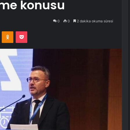
lme konusu
0
0
2 dakika okuma süresi
VKontakte
Odnoklassniki
Pocket