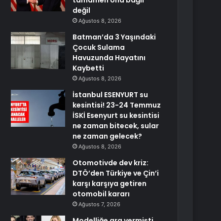
tamamen ona bağlı
değil
Ağustos 8, 2026
Batman’da 3 Yaşındaki
Çocuk Sulama
Havuzunda Hayatını
Kaybetti
Ağustos 8, 2026
İstanbul ESENYURT su
kesintisi! 23-24 Temmuz
İSKİ Esenyurt su kesintisi
ne zaman bitecek, sular
ne zaman gelecek?
Ağustos 8, 2026
Otomotivde dev kriz:
DTÖ’den Türkiye ve Çin’i
karşı karşıya getiren
otomobil kararı
Ağustos 7, 2026
Modelliğe ara vermişti,