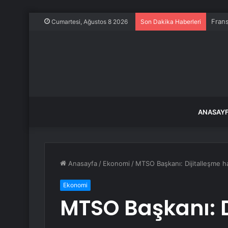
Frans
Cumartesi, Ağustos 8 2026
Son Dakika Haberleri
ANASAY
Anasayfa
/
Ekonomi
/
MTSO Başkanı: Dijitalleşme h
Ekonomi
MTSO Başkanı: D