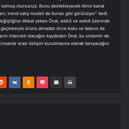
a tutmuş olursunuz. Bunu destekleyecek ikinci kanal
ri, trend satış modeli de burası gibi görünüyor” dedi.
 değiştiğine dikkat çeken Önal, web3 ve web4 üzerinde
a geçmesiyle ürünü almadan önce koku ve tadının da
erin interneti olacağını kaydeden Önal, bu sistemin de
nsanlar arası iletişim kurulmasına olanak tanıyacağını
erest
Reddit
VKontakte
Odnoklassniki
Pocket
E-Posta ile paylaş
Yazdır