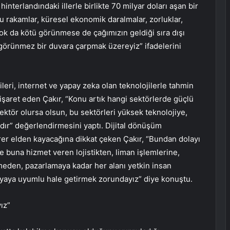
nterlandındaki illerle birlikte 70 milyar doları aşan bir
 rakamlar, küresel ekonomik daralmalar, zorluklar,
çok da kötü görünmese de çağımızın geldiği sıra dışı
örünmez bir duvara çarpmak üzereyiz” ifadelerini
leri, internet ve yapay zeka olan teknolojilerle tahmin
işaret eden Çakır, “Konu artık hangi sektörlerde güçlü
ktör olursa olsun, bu sektörleri yüksek teknolojiye,
dır” değerlendirmesini yaptı. Dijital dönüşüm
rer elden kayacağına dikkat çeken Çakır, “Bundan dolayı
e buna hizmet veren lojistikten, liman işlemlerine,
eden, pazarlamaya kadar her alanı yetkin insan
ünyaya uyumlu hale getirmek zorundayız” diye konuştu.
ız”