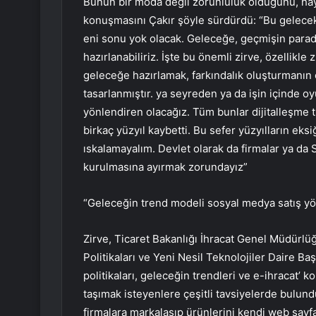
Bunun bir moda değil zorunluluk olduğunu, ha
konuşmasını Çakır şöyle sürdürdü: “Bu gelecek
eni sonu yok olacak. Geleceğe, geçmişin paradi
hazırlanabiliriz. İşte bu önemli zirve, özellikle
geleceğe hazırlamak, farkındalık oluşturmanın
tasarlanmıştır. ya seyreden ya da işin içinde o
yönlendiren olacağız. Tüm bunlar dijitalleşme 
birkaç yüzyıl kaybetti. Bu sefer yüzyılların eksi
ıskalamayalım. Devlet olarak da firmalar ya da 
kurulmasına ayırmak zorundayız”
“Geleceğin trend modeli sosyal medya satış y
Zirve, Ticaret Bakanlığı İhracat Genel Müdürlü
Politikaları ve Yeni Nesil Teknolojiler Daire B
politikaları, geleceğin trendleri ve e-ihracat’ 
taşımak isteyenlere çeşitli tavsiyelerde bulund
firmalara markalaşıp ürünlerini kendi web sayf