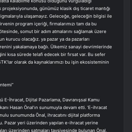
yatta kalabilme konusu olduğunu vurguladığı
 projeksiyonunda, günümüz klasik dış ticaret mantığı
gmalarıyla ulaşamayız. Geleceğe, geleceğin bilgisi ile
 zirvenin program içeriği, firmalarımızı tam da bu
 ötesinde, somut bir adım atmalarını sağlamak üzere
yun kurucu olacağız. ya pazar ya da pazarları
trenini yakalamaya bağlı. Ülkemiz sanayi devrimlerinde
ğini kısa sürede telafi edecek bir fırsat var. Bu sefer
STK’lar olarak da kaynaklarımızı bu işin ekosisteminin
öntemi”
ğü E-İhracat, Dijital Pazarlama, Davranışsal Kamu
aşkanı Hasan Önal’ın sunumuyla devam etti. ‘E-ihracat
konulu sunumunda Önal, ihracatını dijital platforma
u. Pazar yeri üzerinden yapılan e-ihracat yerine
aları üzerinden satmaları tavsiyesinde bulunan Önal,