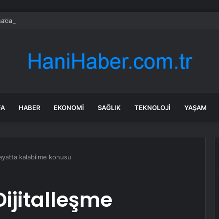
a’daki yangınlarda 4 itfaiye eri hayatını kaybetti
FA
HABER
EKONOMI
SAĞLIK
TEKNOLOJI
YAŞAM
ayatta kalabilme konusu
ijitalleşme