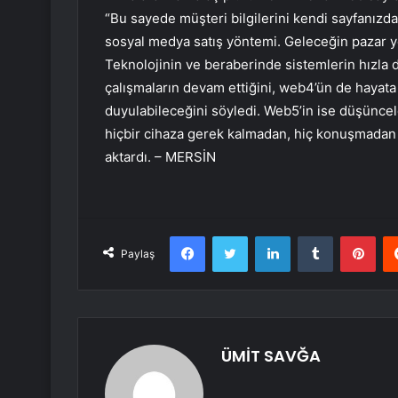
“Bu sayede müşteri bilgilerini kendi sayfanızd
sosyal medya satış yöntemi. Geleceğin pazar ye
Teknolojinin ve beraberinde sistemlerin hızla
çalışmaların devam ettiğini, web4’ün de hayat
duyulabileceğini söyledi. Web5’in ise düşüncel
hiçbir cihaza gerek kalmadan, hiç konuşmadan i
aktardı. – MERSİN
Facebook
Twitter
LinkedIn
Tumblr
Pint
Paylaş
ÜMİT SAVĞA