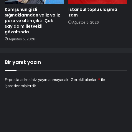
Komşunun gizli
İstanbul toplu ulaşıma
sığınaklarından valiz valiz
zam
para ve altın çıktı! Çok
Ağustos 5, 2026
sayıda milletvekili
gözaltında
Ağustos 5, 2026
Bir yanıt yazın
E-posta adresiniz yayınlanmayacak.
Gerekli alanlar
*
ile
işaretlenmişlerdir
Y
o
r
u
m