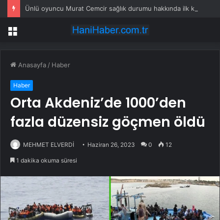
Ünlü oyuncu Murat Cemcir sağlık durumu hakkında ilk kez konuştu!
Menü
Anasayfa
/
Haber
Haber
Orta Akdeniz’de 1000’den
fazla düzensiz göçmen öldü
MEHMET ELVERDİ
Haziran 26, 2023
0
12
1 dakika okuma süresi