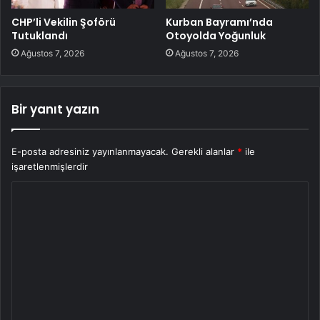
CHP’li Vekilin Şoförü
Kurban Bayramı’nda
Tutuklandı
Otoyolda Yoğunluk
Ağustos 7, 2026
Ağustos 7, 2026
Bir yanıt yazın
E-posta adresiniz yayınlanmayacak.
Gerekli alanlar
*
ile
işaretlenmişlerdir
Y
o
r
u
m
*