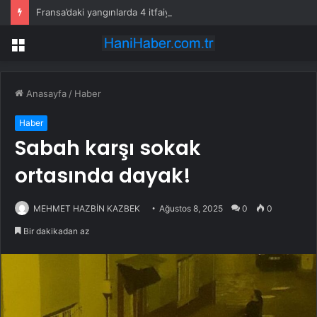
Fransa’daki yangınlarda 4 itfaiye eri hayatını kaybetti
Menü
Anasayfa
/
Haber
Haber
Sabah karşı sokak
ortasında dayak!
MEHMET HAZBİN KAZBEK
Ağustos 8, 2025
0
0
Bir dakikadan az