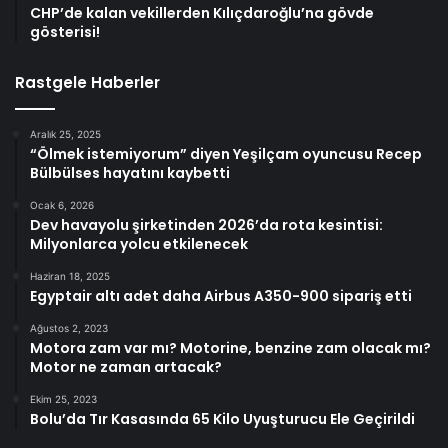
CHP’de kalan vekillerden Kılıçdaroğlu’na gövde
gösterisi!
Rastgele Haberler
Aralık 25, 2025
“Ölmek istemiyorum” diyen Yeşilçam oyuncusu Recep
Bülbülses hayatını kaybetti
Ocak 6, 2026
Dev havayolu şirketinden 2026’da rota kesintisi:
Milyonlarca yolcu etkilenecek
Haziran 18, 2025
Egyptair altı adet daha Airbus A350-900 sipariş etti
Ağustos 2, 2023
Motora zam var mı? Motorine, benzine zam olacak mı?
Motor ne zaman artacak?
Ekim 25, 2023
Bolu’da Tır Kasasında 65 Kilo Uyuşturucu Ele Geçirildi