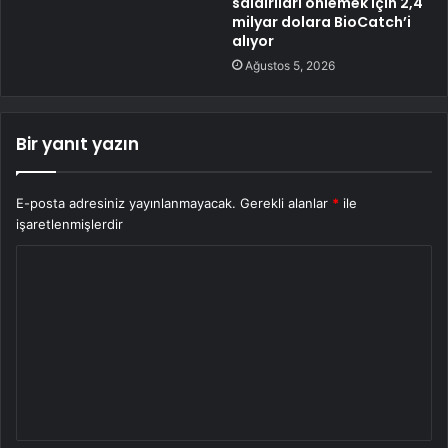
saldırıları önlemek için 2,4
milyar dolara BioCatch’i
alıyor
Ağustos 5, 2026
Bir yanıt yazın
E-posta adresiniz yayınlanmayacak.
Gerekli alanlar
*
ile
işaretlenmişlerdir
Y
o
r
u
m
*