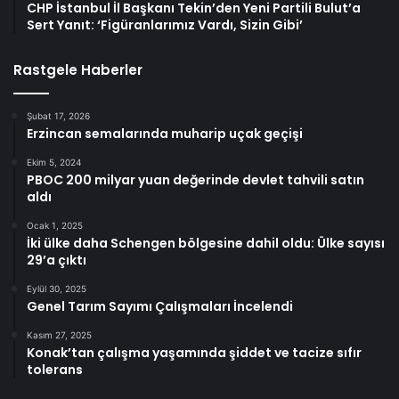
CHP İstanbul İl Başkanı Tekin’den Yeni Partili Bulut’a
Sert Yanıt: ‘Figüranlarımız Vardı, Sizin Gibi’
Rastgele Haberler
Şubat 17, 2026
Erzincan semalarında muharip uçak geçişi
Ekim 5, 2024
PBOC 200 milyar yuan değerinde devlet tahvili satın
aldı
Ocak 1, 2025
İki ülke daha Schengen bölgesine dahil oldu: Ülke sayısı
29’a çıktı
Eylül 30, 2025
Genel Tarım Sayımı Çalışmaları İncelendi
Kasım 27, 2025
Konak’tan çalışma yaşamında şiddet ve tacize sıfır
tolerans