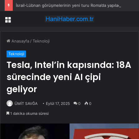
İsrail-Lübnan görüşmelerinin yeni turu Roma’da yapılacak
Menü
Anasayfa
/
Teknoloji
Teknoloji
Tesla, Intel’in kapısında: 18A
sürecinde yeni AI çipi
geliyor
ÜMİT SAVĞA
Eylül 17, 2025
0
0
1 dakika okuma süresi