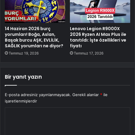
14 Haziran 2026 burç
Lenovo Legion R9000X
yorumları! Boğa, Aslan,
2026 Ryzen AI Max Plus ile
Başak burcu AŞK, EVLİLİK,
tanıtıldı: İşte özellikleri ve
SAĞLIK yorumları ne diyor?
fiyatı
Temmuz 19, 2026
Temmuz 17, 2026
Bir yanıt yazın
E-posta adresiniz yayınlanmayacak.
Gerekli alanlar
*
ile
işaretlenmişlerdir
Y
o
r