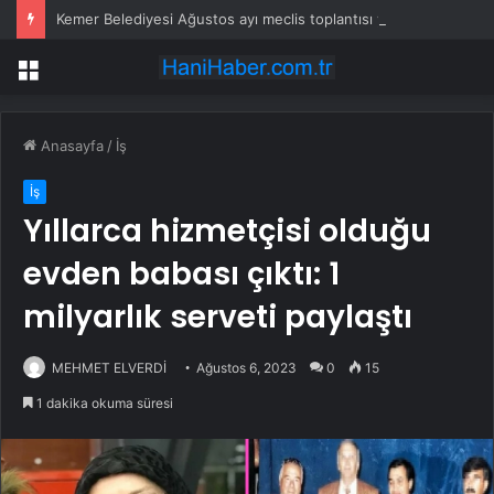
Kemer Belediyesi Ağustos ayı meclis toplantısı yapıldı
Menü
Anasayfa
/
İş
İş
Yıllarca hizmetçisi olduğu
evden babası çıktı: 1
milyarlık serveti paylaştı
MEHMET ELVERDİ
Ağustos 6, 2023
0
15
1 dakika okuma süresi