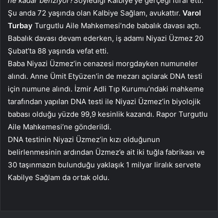
ne kadar benziyor?
Söylediği Kalbiye’ye gerçeği itiraf etti.
Şu anda 72 yaşında olan Kalbiye Sağlam, avukattır.
Varol
Turbay
Turgutlu Aile Mahkemesi’nde babalık davası açtı.
Babalık davası devam ederken, iş adamı Niyazi Üzmez 20
Şubat’ta 88 yaşında vefat etti.
Baba Niyazi Üzmez’in cenazesi morgdayken numuneler
alındı. Anne Ümit Etyüzen’in de mezarı açılarak DNA testi
için numune alındı. İzmir Adli Tıp Kurumu’ndaki mahkeme
tarafından yapılan DNA testi ile Niyazi Üzmez’in biyolojik
babası olduğu yüzde 99,9 kesinlik kazandı. Rapor Turgutlu
Aile Mahkemesi’ne gönderildi.
DNA testinin Niyazi Üzmez’in kızı olduğunun
belirlenmesinin ardından Üzmez’e ait iki tuğla fabrikası ve
30 taşınmazın bulunduğu yaklaşık 1 milyar liralık servete
Kabilye Sağlam da ortak oldu.