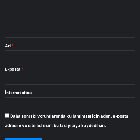
r
u
m
*
Ad
*
E-posta
*
İnternet sitesi
Daha sonraki yorumlarımda kullanılması için adım, e-posta
adresim ve site adresim bu tarayıcıya kaydedilsin.