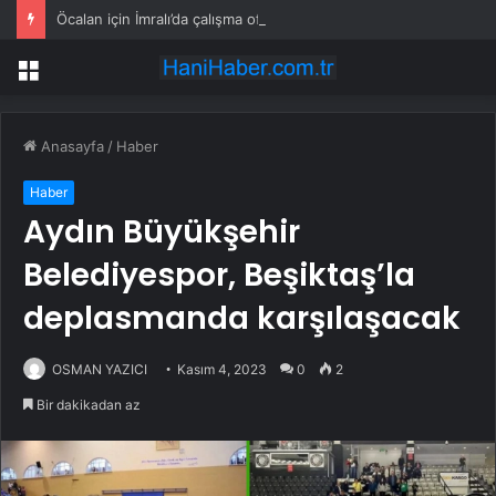
Öcalan için İmralı’da çalışma ofisi mi kuruldu?
Menü
Anasayfa
/
Haber
Haber
Aydın Büyükşehir
Belediyespor, Beşiktaş’la
deplasmanda karşılaşacak
OSMAN YAZICI
Kasım 4, 2023
0
2
Bir dakikadan az